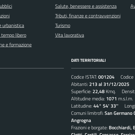
ubblici
Salute, benessere e assistenza
Av
zioni
Tributi, finanze e contravvenzioni
 urbanistica
Turismo
e tempo libero
Vita lavorativa
ne e formazione
DATI TERRITORIALI
Codice ISTAT:
001204
Codice C
Abitanti:
213 al 31/12/2025
De
Superficie:
22,48
Kmq. Densit
Altitudine media:
1071
m.s.l.m.
Latitudine:
44° 54' 33''
Longit
Comuni limitrofi:
San Germano Ch
Angrogna
Frazioni e borgate:
Bocchiardi, 
Clotti, Cortili, Crosasso, Ferr