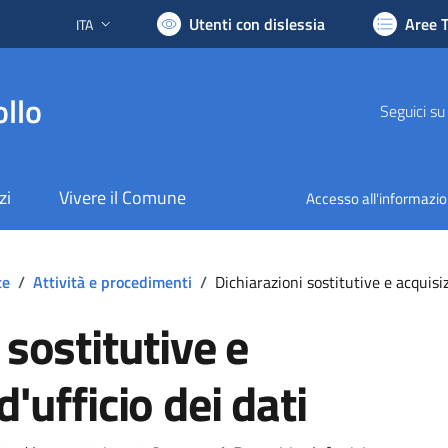
Utenti con dislessia
Aree 
ITA
Lingua attiva:
llo
Seguici su
zi
Vivere il Comune
Accesso all'informazi
te
/
Attività e procedimenti
/
Dichiarazioni sostitutive e acquisiz
 sostitutive e
'ufficio dei dati