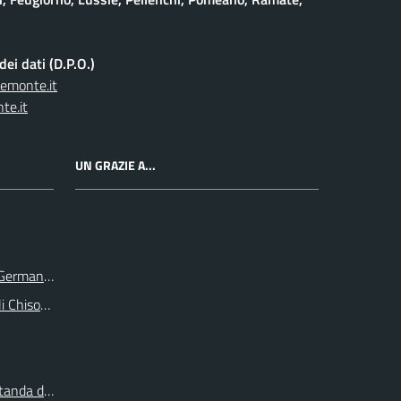
ei dati (D.P.O.)
iemonte.it
te.it
UN GRAZIE A...
e Germanasca
li Chisone e Germanasca
itanda di Torino