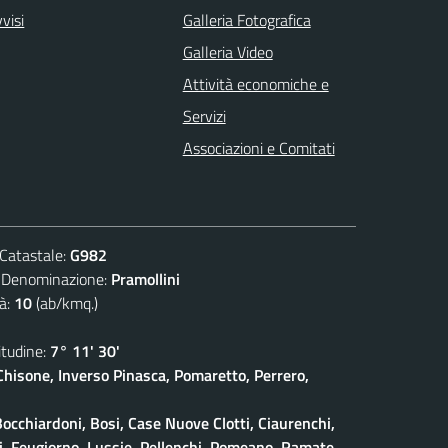
visi
Galleria Fotografica
Galleria Video
Attività economiche e
Servizi
Associazioni e Comitati
atastale:
G982
nominazione:
Pramollini
à:
10
(ab/kmq.)
udine:
7° 11' 30'
isone, Inverso Pinasca, Pomaretto, Perrero,
Bocchiardoni, Bosi, Case Nuove Clotti, Ciaurenchi,
ieri, Feugiorno, Lussie, Pellenchi, Pomeano, Ramate,