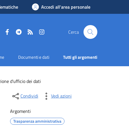
Tematiche
Accedi all'area personale
Facebook
Telegram
RSS
Instagram
Cerca
one
Documenti e dati
Tutti gli argomenti
ione d'ufficio dei dati
Condividi
Vedi azioni
Argomenti
Trasparenza amministrativa