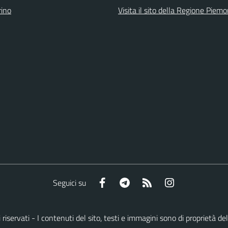
ino
Visita il sito della Regione Piem
Facebook
Telegram
RSS
Instagram
Seguici su
tti riservati - I contenuti del sito, testi e immagini sono di proprietà