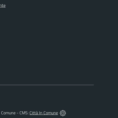
onte
 del Comune - CMS:
Città In Comune