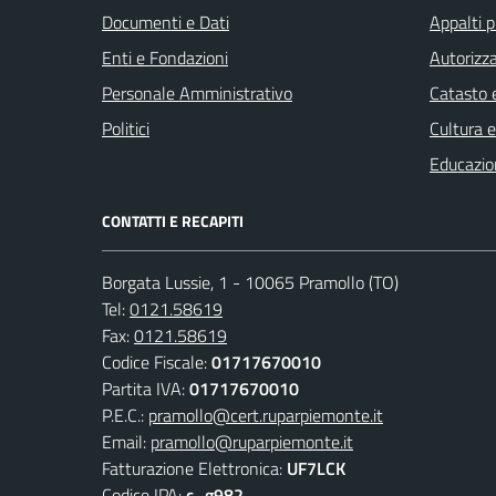
Documenti e Dati
Appalti p
Enti e Fondazioni
Autorizza
Personale Amministrativo
Catasto e
Politici
Cultura 
Educazio
CONTATTI E RECAPITI
Borgata Lussie, 1 - 10065 Pramollo (TO)
Tel:
0121.58619
Fax:
0121.58619
Codice Fiscale:
01717670010
Partita IVA:
01717670010
P.E.C.:
pramollo@cert.ruparpiemonte.it
Email:
pramollo@ruparpiemonte.it
Fatturazione Elettronica:
UF7LCK
Codice IPA:
c_g982