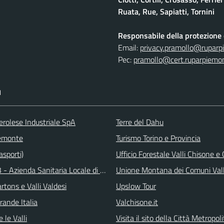
Ruata, Rue, Sapiatti, Tornini
Responsabile della protezione d
Email:
privacy.pramollo@ruparp
Pec:
pramollo@cert.ruparpiemon
I
erolese Industriale SpA
Terre del Dahu
emonte
Turismo Torino e Provincia
asporti)
Ufficio Forestale Valli Chisone 
 - Azienda Sanitaria Locale di Collegno e Pinerolo
Unione Montana dei Comuni Val
tons e Valli Valdesi
Upslow Tour
rande Italia
Valchisone.it
 le Valli
Visita il sito della Città Metropol