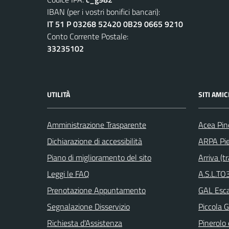
IBAN (per i vostri bonifici bancari):
IT 51 P 03268 52420 0B29 0665 9210
Conto Corrente Postale:
33235102
UTILITÀ
SITI AMIC
Amministrazione Trasparente
Acea Pin
Dichiarazione di accessibilità
ARPA Pi
Piano di miglioramento del sito
Arriva (tr
Leggi le FAQ
A.S.L.TO3
Prenotazione Appuntamento
GAL Escar
Segnalazione Disservizio
Piccola G
Richiesta d'Assistenza
Pinerolo e