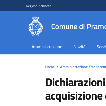
Regione Piemonte
Comune di Pramo
Amministrazione
Novità
Servi
Home
/
Amministrazione Trasparen
Dichiarazioni
acquisizione d