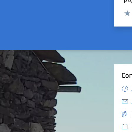
Valut
Valu
Con