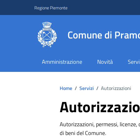
Regione Piemonte
Comune di Pramo
Amministrazione
Novità
Servi
Home
/
Servizi
/
Autorizzazioni
Autorizzazio
Autorizzazioni, permessi, licenze, c
di beni del Comune.