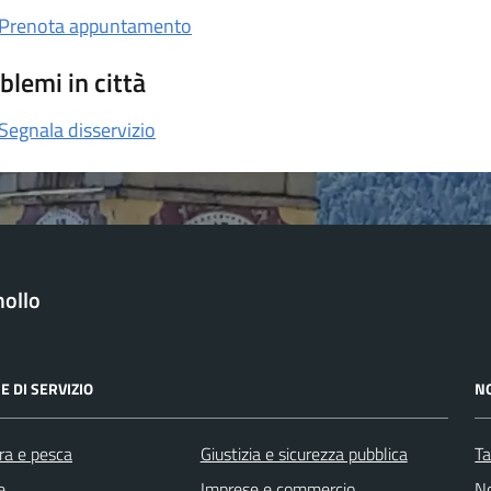
Prenota appuntamento
blemi in città
Segnala disservizio
ollo
E DI SERVIZIO
N
ra e pesca
Giustizia e sicurezza pubblica
Ta
e
Imprese e commercio
No