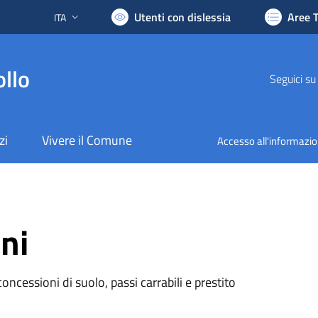
Utenti con dislessia
Aree 
ITA
Lingua attiva:
llo
Seguici su
zi
Vivere il Comune
Accesso all'informazi
ni
oncessioni di suolo, passi carrabili e prestito