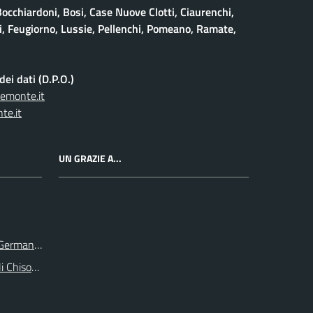
Bocchiardoni, Bosi, Case Nuove Clotti, Ciaurenchi,
ieri, Feugiorno, Lussie, Pellenchi, Pomeano, Ramate,
ei dati (D.P.O.)
iemonte.it
te.it
UN GRAZIE A...
e Germanasca
li Chisone e Germanasca