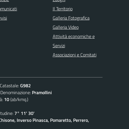
omunicati
Il Territorio
visi
Galleria Fotografica
Galleria Video
Attività economiche e
Servizi
Associazioni e Comitati
atastale:
G982
nominazione:
Pramollini
à:
10
(ab/kmq.)
udine:
7° 11' 30'
isone, Inverso Pinasca, Pomaretto, Perrero,