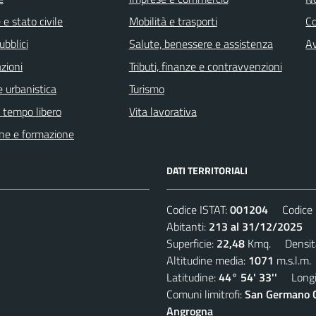
e stato civile
Mobilità e trasporti
C
ubblici
Salute, benessere e assistenza
Av
zioni
Tributi, finanze e contravvenzioni
 urbanistica
Turismo
e tempo libero
Vita lavorativa
ne e formazione
DATI TERRITORIALI
Codice ISTAT:
001204
Codice C
Abitanti:
213 al 31/12/2025
De
Superficie:
22,48
Kmq. Densit
Altitudine media:
1071
m.s.l.m.
Latitudine:
44° 54' 33''
Longit
Comuni limitrofi:
San Germano Ch
Angrogna