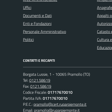
Uffici
Anagrafe 
Documenti e Dati
Appalti p
Enti e Fondazioni
Autorizza
Personale Amministrativo
Catasto e
Politici
Cultura 
Educazio
CONTATTI E RECAPITI
Borgata Lussie, 1 - 10065 Pramollo (TO)
Tel:
0121.58619
Fax:
0121.58619
Codice Fiscale:
01717670010
Partita IVA:
01717670010
P.E.C.:
pramollo@cert.ruparpiemonte.it
Email:
pramollo@ruparpiemonte.it