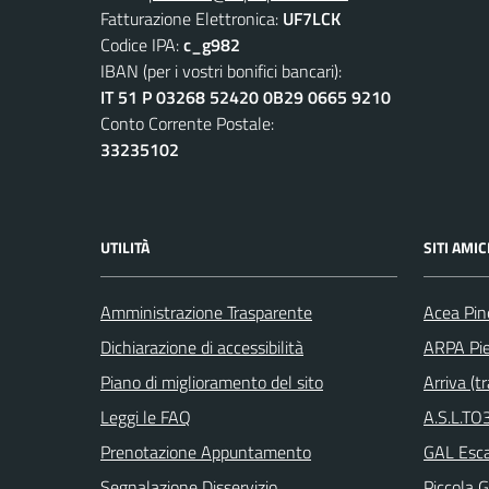
Fatturazione Elettronica:
UF7LCK
Codice IPA:
c_g982
IBAN (per i vostri bonifici bancari):
IT 51 P 03268 52420 0B29 0665 9210
Conto Corrente Postale:
33235102
UTILITÀ
SITI AMIC
Amministrazione Trasparente
Acea Pin
Dichiarazione di accessibilità
ARPA Pi
Piano di miglioramento del sito
Arriva (tr
Leggi le FAQ
A.S.L.TO3
Prenotazione Appuntamento
GAL Escar
Segnalazione Disservizio
Piccola G