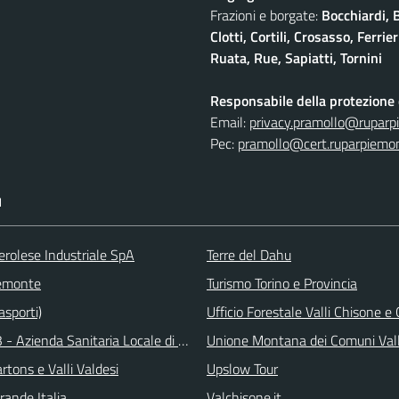
Frazioni e borgate:
Bocchiardi, 
Clotti, Cortili, Crosasso, Ferr
Ruata, Rue, Sapiatti, Tornini
Responsabile della protezione d
Email:
privacy.pramollo@ruparp
Pec:
pramollo@cert.ruparpiemon
I
erolese Industriale SpA
Terre del Dahu
emonte
Turismo Torino e Provincia
asporti)
Ufficio Forestale Valli Chisone 
 - Azienda Sanitaria Locale di Collegno e Pinerolo
Unione Montana dei Comuni Val
tons e Valli Valdesi
Upslow Tour
rande Italia
Valchisone.it