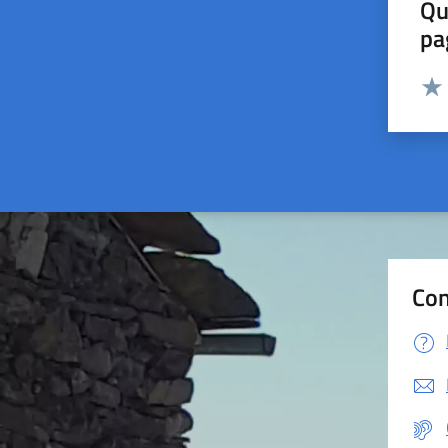
Qu
pa
Valut
Valu
Con