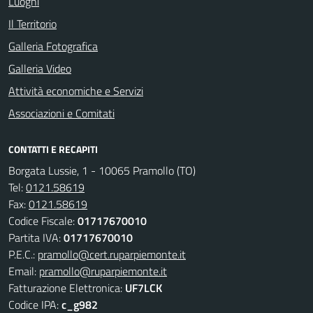
Luoghi
Il Territorio
Galleria Fotografica
Galleria Video
Attività economiche e Servizi
Associazioni e Comitati
CONTATTI E RECAPITI
Borgata Lussie, 1 - 10065 Pramollo (TO)
Tel:
0121.58619
Fax:
0121.58619
Codice Fiscale:
01717670010
Partita IVA:
01717670010
P.E.C.:
pramollo@cert.ruparpiemonte.it
Email:
pramollo@ruparpiemonte.it
Fatturazione Elettronica:
UF7LCK
Codice IPA:
c_g982