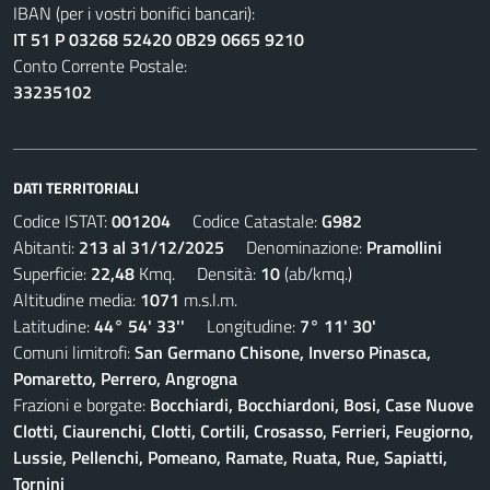
IBAN (per i vostri bonifici bancari):
IT 51 P 03268 52420 0B29 0665 9210
Conto Corrente Postale:
33235102
DATI TERRITORIALI
Codice ISTAT:
001204
Codice Catastale:
G982
Abitanti:
213 al 31/12/2025
Denominazione:
Pramollini
Superficie:
22,48
Kmq. Densità:
10
(ab/kmq.)
Altitudine media:
1071
m.s.l.m.
Latitudine:
44° 54' 33''
Longitudine:
7° 11' 30'
Comuni limitrofi:
San Germano Chisone, Inverso Pinasca,
Pomaretto, Perrero, Angrogna
Frazioni e borgate:
Bocchiardi, Bocchiardoni, Bosi, Case Nuove
Clotti, Ciaurenchi, Clotti, Cortili, Crosasso, Ferrieri, Feugiorno,
Lussie, Pellenchi, Pomeano, Ramate, Ruata, Rue, Sapiatti,
Tornini