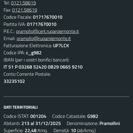
Tel:
0121.58619
Fax:
0121.58619
Codice Fiscale:
01717670010
Partita IVA:
01717670010
P.E.C.:
pramollo@cert.ruparpiemonte.it
Email:
pramollo@ruparpiemonte.it
Fatturazione Elettronica:
UF7LCK
Codice IPA:
c_g982
IBAN (per i vostri bonifici bancari):
IT 51 P 03268 52420 0B29 0665 9210
Conto Corrente Postale:
33235102
DATI TERRITORIALI
Codice ISTAT:
001204
Codice Catastale:
G982
Abitanti:
213 al 31/12/2025
Denominazione:
Pramollini
Superficie:
22,48
Kmq. Densità:
10
(ab/kmq.)