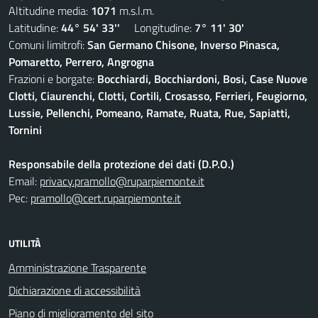
Altitudine media:
1071
m.s.l.m.
Latitudine:
44° 54' 33''
Longitudine:
7° 11' 30'
Comuni limitrofi:
San Germano Chisone, Inverso Pinasca,
Pomaretto, Perrero, Angrogna
Frazioni e borgate:
Bocchiardi, Bocchiardoni, Bosi, Case Nuove
Clotti, Ciaurenchi, Clotti, Cortili, Crosasso, Ferrieri, Feugiorno,
Lussie, Pellenchi, Pomeano, Ramate, Ruata, Rue, Sapiatti,
Tornini
Responsabile della protezione dei dati (D.P.O.)
Email:
privacy.pramollo@ruparpiemonte.it
Pec:
pramollo@cert.ruparpiemonte.it
UTILITÀ
Amministrazione Trasparente
Dichiarazione di accessibilità
Piano di miglioramento del sito