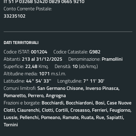
IT 51 P 03268 52420 0B29 0665 9210
Conto Corrente Postale:
33235102
DATI TERRITORIALI
Codice ISTAT:
001204
Codice Catastale:
G982
Abitanti:
213 al 31/12/2025
Denominazione:
Pramollini
Superficie:
22,48
Kmq. Densità:
10
(ab/kmq.)
Altitudine media:
1071
m.s.l.m.
Latitudine:
44° 54' 33''
Longitudine:
7° 11' 30'
Comuni limitrofi:
San Germano Chisone, Inverso Pinasca,
Pomaretto, Perrero, Angrogna
Frazioni e borgate:
Bocchiardi, Bocchiardoni, Bosi, Case Nuove
Clotti, Ciaurenchi, Clotti, Cortili, Crosasso, Ferrieri, Feugiorno,
Lussie, Pellenchi, Pomeano, Ramate, Ruata, Rue, Sapiatti,
Tornini