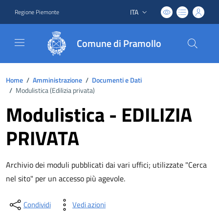
ITA
Regione Piemonte
Lingua attiva:
Comune di Pramollo
Home
/
Amministrazione
/
Documenti e Dati
/
Modulistica (
Edilizia privata
)
Modulistica - EDILIZIA
PRIVATA
Archivio dei moduli pubblicati dai vari uffici; utilizzate "Cerca
nel sito" per un accesso più agevole.
Condividi
Vedi azioni