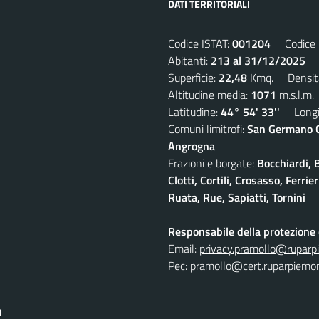
DATI TERRITORIALI
Codice ISTAT:
001204
Codice C
Abitanti:
213 al 31/12/2025
De
Superficie:
22,48
Kmq. Densit
Altitudine media:
1071
m.s.l.m.
Latitudine:
44° 54' 33''
Longit
Comuni limitrofi:
San Germano Ch
Angrogna
Frazioni e borgate:
Bocchiardi, 
Clotti, Cortili, Crosasso, Ferr
Ruata, Rue, Sapiatti, Tornini
Responsabile della protezione d
Email:
privacy.pramollo@ruparp
Pec:
pramollo@cert.ruparpiemon
I