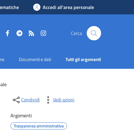
Tematiche
Accedi all'area personale
Facebook
Telegram
RSS
Instagram
Cerca
one
Documenti e dati
Tutti gli argomenti
nale
Condividi
Vedi azioni
Argomenti
Trasparenza amministrativa