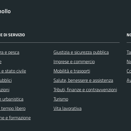
ollo
E DI SERVIZIO
N
ra e pesca
Giustizia e sicurezza pubblica
Ta
e
Imprese e commercio
No
e stato civile
Mobilità e trasporti
C
ubblici
Salute, benessere e assistenza
Av
zioni
Tributi, finanze e contravvenzioni
 urbanistica
Turismo
e tempo libero
Vita lavorativa
ne e formazione