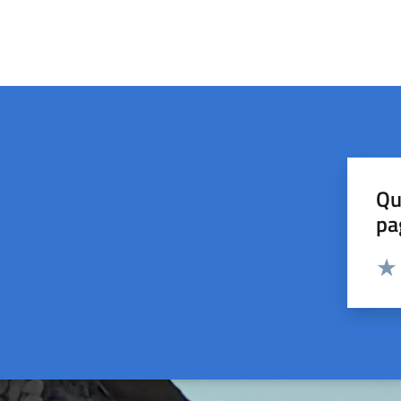
Qu
pa
Valut
Valu