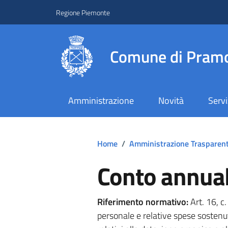
Regione Piemonte
Comune di Pramo
Amministrazione
Novità
Servi
Home
/
Amministrazione Trasparen
Conto annual
Riferimento normativo:
Art. 16, c
personale e relative spese sostenut