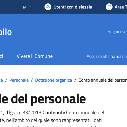
Utenti con dislessia
Aree 
ITA
Lingua attiva:
llo
Seguici su
zi
Vivere il Comune
Accesso all'informazi
te
/
Personale
/
Dotazione organica
/
Conto annuale del perso
e del personale
. 1, d.lgs. n. 33/2013
Contenuti:
Conto annuale del
e, nell'ambito del quale sono rappresentati i dati