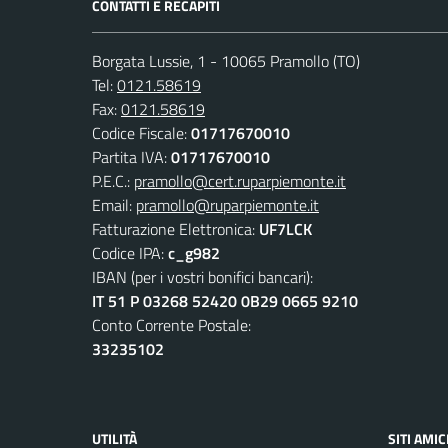
CONTATTI E RECAPITI
Borgata Lussie, 1 - 10065 Pramollo (TO)
Tel:
0121.58619
Fax:
0121.58619
Codice Fiscale:
01717670010
Partita IVA:
01717670010
P.E.C.:
pramollo@cert.ruparpiemonte.it
Email:
pramollo@ruparpiemonte.it
Fatturazione Elettronica:
UF7LCK
Codice IPA:
c_g982
IBAN (per i vostri bonifici bancari):
IT 51 P 03268 52420 0B29 0665 9210
Conto Corrente Postale:
33235102
UTILITÀ
SITI AMIC