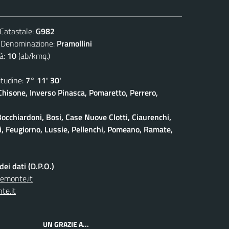
atastale:
G982
nominazione:
Pramollini
à:
10
(ab/kmq.)
udine:
7° 11' 30'
isone, Inverso Pinasca, Pomaretto, Perrero,
Bocchiardoni, Bosi, Case Nuove Clotti, Ciaurenchi,
ieri, Feugiorno, Lussie, Pellenchi, Pomeano, Ramate,
ei dati (D.P.O.)
iemonte.it
te.it
UN GRAZIE A...