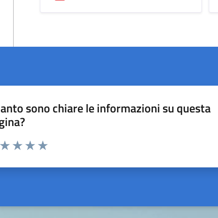
anto sono chiare le informazioni su questa
gina?
a da 1 a 5 stelle la pagina
ta 1 stelle su 5
Valuta 2 stelle su 5
Valuta 3 stelle su 5
Valuta 4 stelle su 5
Valuta 5 stelle su 5