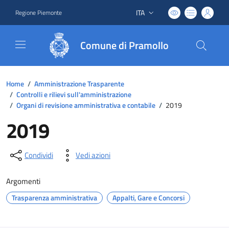
ITA
Regione Piemonte
Lingua attiva:
Comune di Pramollo
Home
/
Amministrazione Trasparente
/
Controlli e rilievi sull'amministrazione
/
Organi di revisione amministrativa e contabile
/
2019
2019
Condividi
Vedi azioni
Argomenti
Trasparenza amministrativa
Appalti, Gare e Concorsi