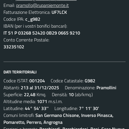
Email:
pramollo@ruparpiemonte.it
Fatturazione Elettronica:
UF7LCK
Codice IPA:
c_g982
IBAN (per i vostri bonifici bancari):
IT 51 P 03268 52420 0B29 0665 9210
Conto Corrente Postale:
33235102
DATI TERRITORIALI
Codice ISTAT:
001204
Codice Catastale:
G982
Abitanti:
213 al 31/12/2025
Denominazione:
Pramollini
Superficie:
22,48
Kmq. Densità:
10
(ab/kmq.)
Altitudine media:
1071
m.s.l.m.
Latitudine:
44° 54' 33''
Longitudine:
7° 11' 30'
Comuni limitrofi:
San Germano Chisone, Inverso Pinasca,
Pomaretto, Perrero, Angrogna