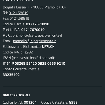
Borgata Lussie, 1 - 10065 Pramollo (TO)
Tel:
0121.58619
Fax:
0121.58619
Codice Fiscale:
01717670010
Partita IVA:
01717670010
P.E.C.:
pramollo@cert.ruparpiemonte.it
Email:
pramollo@ruparpiemonte.it
Fatturazione Elettronica:
UF7LCK
Codice IPA:
c_g982
IBAN (per i vostri bonifici bancari):
IT 51 P 03268 52420 0B29 0665 9210
Conto Corrente Postale:
33235102
DATI TERRITORIALI
Codice ISTAT:
001204
Codice Catastale:
G982