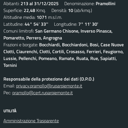
Abitanti:
213 al 31/12/2025
Denominazione:
Pramollini
Superficie:
22,48
Kmq. Densità:
10
(ab/kmq.)
Altitudine media:
1071
m.s.l.m.
Latitudine:
44° 54' 33''
Longitudine:
7° 11' 30'
Comuni limitrofi:
San Germano Chisone, Inverso Pinasca,
Pomaretto, Perrero, Angrogna
Frazioni e borgate:
Bocchiardi, Bocchiardoni, Bosi, Case Nuove
Clotti, Ciaurenchi, Clotti, Cortili, Crosasso, Ferrieri, Feugiorno,
Lussie, Pellenchi, Pomeano, Ramate, Ruata, Rue, Sapiatti,
Tornini
Responsabile della protezione dei dati (D.P.O.)
Email:
privacy.pramollo@ruparpiemonte.it
Pec:
pramollo@cert.ruparpiemonte.it
UTILITÀ
Amministrazione Trasparente