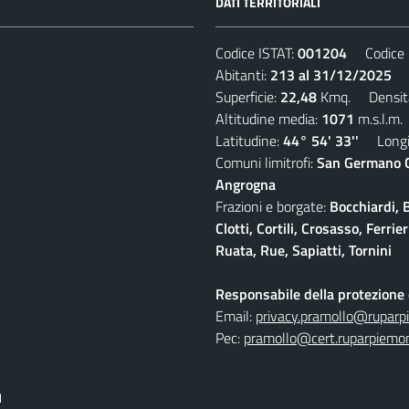
DATI TERRITORIALI
Codice ISTAT:
001204
Codice C
Abitanti:
213 al 31/12/2025
De
Superficie:
22,48
Kmq. Densit
Altitudine media:
1071
m.s.l.m.
Latitudine:
44° 54' 33''
Longit
Comuni limitrofi:
San Germano Ch
Angrogna
Frazioni e borgate:
Bocchiardi, 
Clotti, Cortili, Crosasso, Ferr
Ruata, Rue, Sapiatti, Tornini
Responsabile della protezione d
Email:
privacy.pramollo@ruparp
Pec:
pramollo@cert.ruparpiemon
I