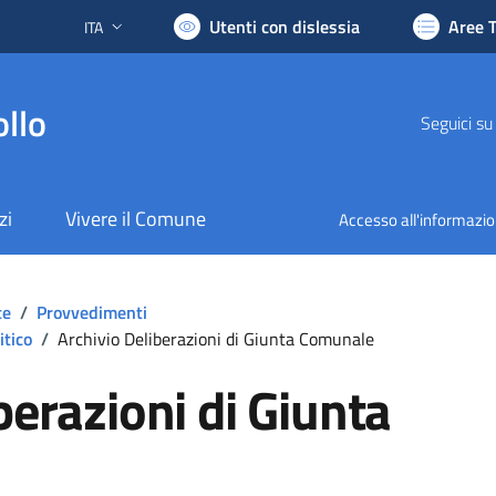
Utenti con dislessia
Aree 
ITA
Lingua attiva:
llo
Seguici su
zi
Vivere il Comune
Accesso all'informazi
te
/
Provvedimenti
itico
/
Archivio Deliberazioni di Giunta Comunale
berazioni di Giunta