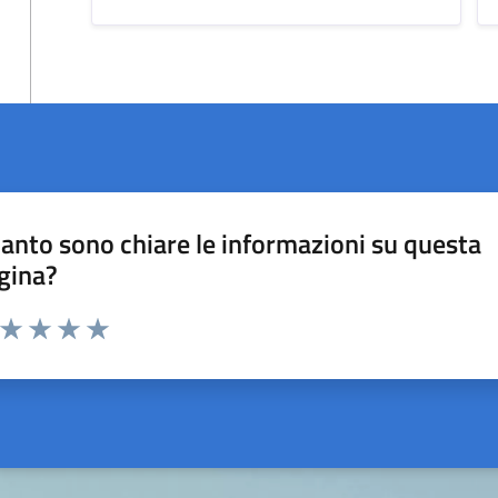
anto sono chiare le informazioni su questa
gina?
a da 1 a 5 stelle la pagina
ta 1 stelle su 5
Valuta 2 stelle su 5
Valuta 3 stelle su 5
Valuta 4 stelle su 5
Valuta 5 stelle su 5