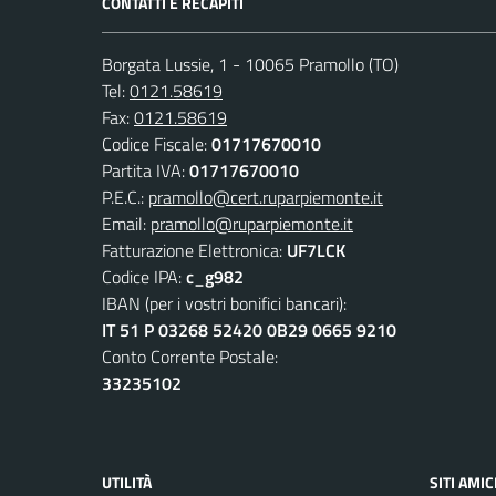
CONTATTI E RECAPITI
Borgata Lussie, 1 - 10065 Pramollo (TO)
Tel:
0121.58619
Fax:
0121.58619
Codice Fiscale:
01717670010
Partita IVA:
01717670010
P.E.C.:
pramollo@cert.ruparpiemonte.it
Email:
pramollo@ruparpiemonte.it
Fatturazione Elettronica:
UF7LCK
Codice IPA:
c_g982
IBAN (per i vostri bonifici bancari):
IT 51 P 03268 52420 0B29 0665 9210
Conto Corrente Postale:
33235102
UTILITÀ
SITI AMIC