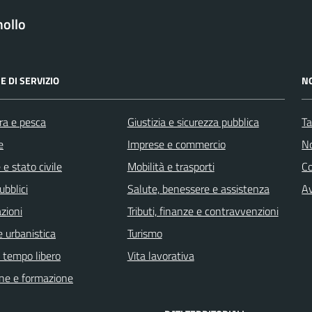
ollo
E DI SERVIZIO
N
ra e pesca
Giustizia e sicurezza pubblica
Ta
e
Imprese e commercio
No
e stato civile
Mobilità e trasporti
C
ubblici
Salute, benessere e assistenza
Av
zioni
Tributi, finanze e contravvenzioni
 urbanistica
Turismo
e tempo libero
Vita lavorativa
ne e formazione