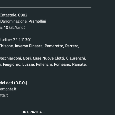
atastale:
G982
nominazione:
Pramollini
à:
10
(ab/kmq.)
udine:
7° 11' 30'
isone, Inverso Pinasca, Pomaretto, Perrero,
Bocchiardoni, Bosi, Case Nuove Clotti, Ciaurenchi,
ieri, Feugiorno, Lussie, Pellenchi, Pomeano, Ramate,
ei dati (D.P.O.)
iemonte.it
te.it
UN GRAZIE A...