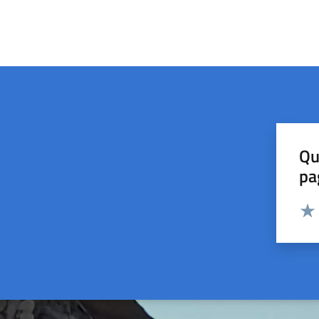
Qu
pa
Valut
Valu