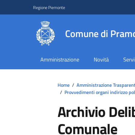
Regione Piemonte
Comune di Pramo
Amministrazione
Novità
Servi
Home
/
Amministrazione Trasparen
/
Provvedimenti organi indirizzo pol
Archivio Deli
Comunale