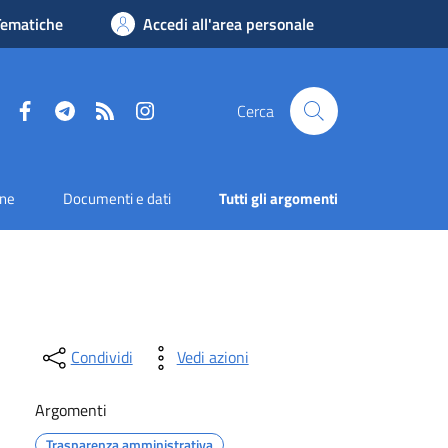
Tematiche
Accedi all'area personale
Facebook
Telegram
RSS
Instagram
Cerca
one
Documenti e dati
Tutti gli argomenti
Condividi
Vedi azioni
Argomenti
Trasparenza amministrativa