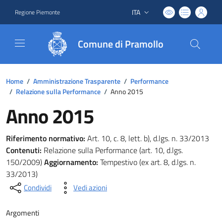
ITA
Regione Piemonte
Lingua attiva:
Comune di Pramollo
Home
/
Amministrazione Trasparente
/
Performance
/
Relazione sulla Performance
/
Anno 2015
Anno 2015
Riferimento normativo:
Art. 10, c. 8, lett. b), d.lgs. n. 33/2013
Contenuti:
Relazione sulla Performance (art. 10, d.lgs.
150/2009)
Aggiornamento:
Tempestivo (ex art. 8, d.lgs. n.
33/2013)
Condividi
Vedi azioni
Argomenti