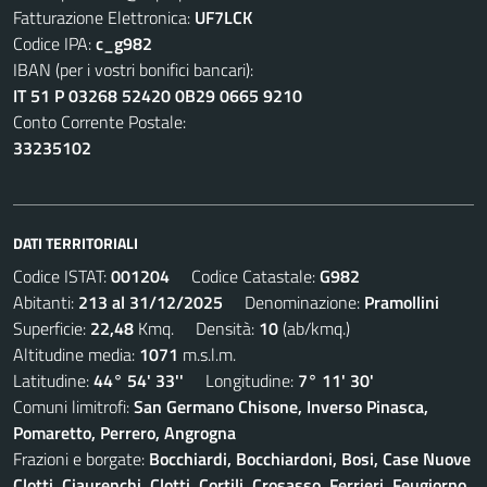
Fatturazione Elettronica:
UF7LCK
Codice IPA:
c_g982
IBAN (per i vostri bonifici bancari):
IT 51 P 03268 52420 0B29 0665 9210
Conto Corrente Postale:
33235102
DATI TERRITORIALI
Codice ISTAT:
001204
Codice Catastale:
G982
Abitanti:
213 al 31/12/2025
Denominazione:
Pramollini
Superficie:
22,48
Kmq. Densità:
10
(ab/kmq.)
Altitudine media:
1071
m.s.l.m.
Latitudine:
44° 54' 33''
Longitudine:
7° 11' 30'
Comuni limitrofi:
San Germano Chisone, Inverso Pinasca,
Pomaretto, Perrero, Angrogna
Frazioni e borgate:
Bocchiardi, Bocchiardoni, Bosi, Case Nuove
Clotti, Ciaurenchi, Clotti, Cortili, Crosasso, Ferrieri, Feugiorno,