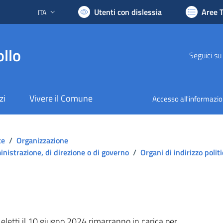
Utenti con dislessia
Aree 
ITA
Lingua attiva:
llo
Seguici su
zi
Vivere il Comune
Accesso all'informazi
te
/
Organizzazione
mministrazione, di direzione o di governo
/
Organi di indirizzo poli
tti il 10 giugno 2024 rimarranno in carica per