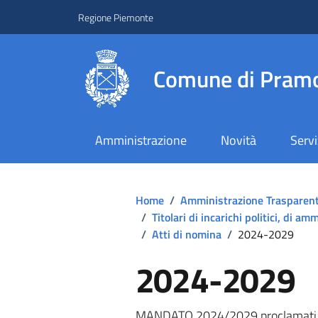
Regione Piemonte
Comune di Pramo
Amministrazione
Novità
Servi
Home
/
Amministrazione Trasparen
/
Titolari di incarichi politici, di a
/
Atti di nomina
/
2024-2029
2024-2029
MANDATO 2024/2029 proclamati ele