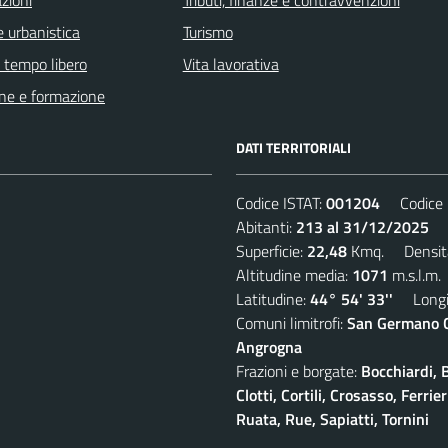
 urbanistica
Turismo
e tempo libero
Vita lavorativa
ne e formazione
DATI TERRITORIALI
Codice ISTAT:
001204
Codice C
Abitanti:
213 al 31/12/2025
De
Superficie:
22,48
Kmq. Densit
Altitudine media:
1071
m.s.l.m.
Latitudine:
44° 54' 33''
Longit
Comuni limitrofi:
San Germano Ch
Angrogna
Frazioni e borgate:
Bocchiardi, 
Clotti, Cortili, Crosasso, Ferr
Ruata, Rue, Sapiatti, Tornini