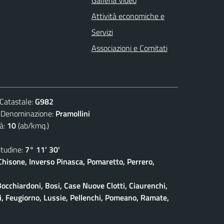
Attività economiche e
Servizi
Associazioni e Comitati
atastale:
G982
nominazione:
Pramollini
à:
10
(ab/kmq.)
udine:
7° 11' 30'
isone, Inverso Pinasca, Pomaretto, Perrero,
Bocchiardoni, Bosi, Case Nuove Clotti, Ciaurenchi,
ieri, Feugiorno, Lussie, Pellenchi, Pomeano, Ramate,