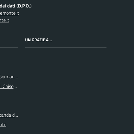
ei dati (D.P.O.)
iemonte.it
te.it
UN GRAZIE A...
e Germanasca
li Chisone e Germanasca
itanda di Torino
onte