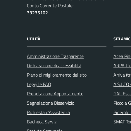
Conto Corrente Postale:
33235102
UTILITÀ
SITI AMIC
Amministrazione Trasparente
Acea Pin
Dichiarazione di accessibilità
ARPA Pi
Piano di miglioramento del sito
Arriva (tr
Leggi le FAQ
A.S.L.TO3
Prenotazione Appuntamento
GAL Escar
Segnalazione Disservizio
Piccola G
Richiesta d'Assistenza
Pinerolo e
Bacheca Servizi
SMAT Tor
Statuto Comunale