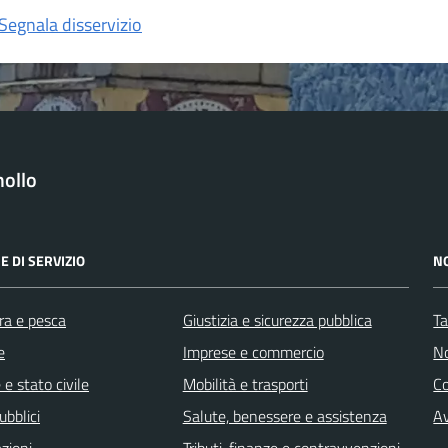
Segnala disservizio
ollo
E DI SERVIZIO
N
ra e pesca
Giustizia e sicurezza pubblica
Ta
e
Imprese e commercio
No
e stato civile
Mobilità e trasporti
C
ubblici
Salute, benessere e assistenza
Av
zioni
Tributi, finanze e contravvenzioni