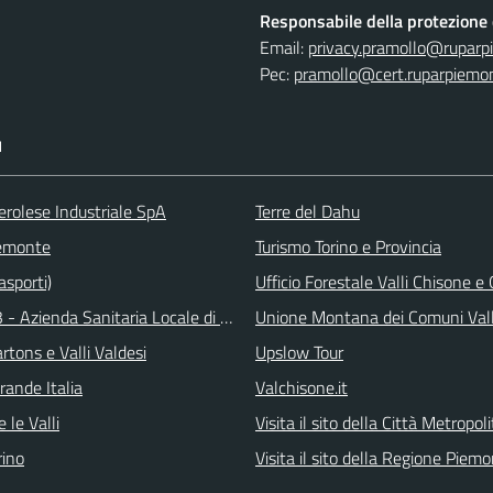
Responsabile della protezione d
Email:
privacy.pramollo@ruparp
Pec:
pramollo@cert.ruparpiemon
I
erolese Industriale SpA
Terre del Dahu
emonte
Turismo Torino e Provincia
asporti)
Ufficio Forestale Valli Chisone 
 - Azienda Sanitaria Locale di Collegno e Pinerolo
Unione Montana dei Comuni Val
tons e Valli Valdesi
Upslow Tour
rande Italia
Valchisone.it
 le Valli
Visita il sito della Città Metropol
ino
Visita il sito della Regione Piem