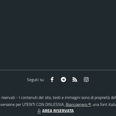
Facebook
Telegram
RSS
Instagram
Seguici su
tti riservati - I contenuti del sito, testi e immagini sono di proprietà
lla versione per UTENTI CON DISLESSIA,
Biancoenero ®
, una font itali
AREA RISERVATA