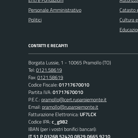
Personale Amministrativo
Catasto e
Politici
Cultura 
Educazio
CONTATTI E RECAPITI
Borgata Lussie, 1 - 10065 Pramollo (TO)
Tel:
0121.58619
Fax:
0121.58619
Codice Fiscale:
01717670010
Partita IVA:
01717670010
P.E.C.:
pramollo@cert.ruparpiemonte.it
Email:
pramollo@ruparpiemonte.it
Fatturazione Elettronica:
UF7LCK
Codice IPA:
c_g982
IBAN (per i vostri bonifici bancari):
IT 51 P 03268 52420 0B29 0665 9210