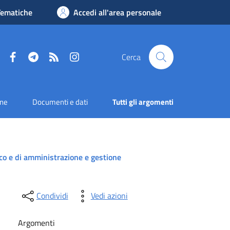
Tematiche
Accedi all'area personale
Facebook
Telegram
RSS
Instagram
Cerca
one
Documenti e dati
Tutti gli argomenti
tico e di amministrazione e gestione
Condividi
Vedi azioni
Argomenti