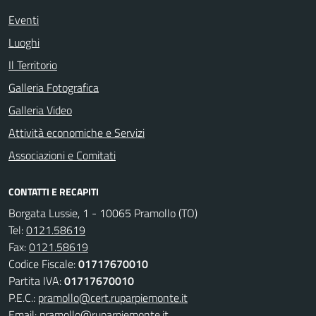
Eventi
Luoghi
Il Territorio
Galleria Fotografica
Galleria Video
Attività economiche e Servizi
Associazioni e Comitati
CONTATTI E RECAPITI
Borgata Lussie, 1 - 10065 Pramollo (TO)
Tel:
0121.58619
Fax:
0121.58619
Codice Fiscale:
01717670010
Partita IVA:
01717670010
P.E.C.:
pramollo@cert.ruparpiemonte.it
Email:
pramollo@ruparpiemonte.it