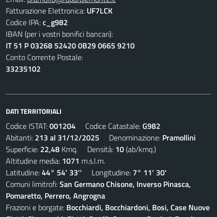
Fatturazione Elettronica:
UF7LCK
Codice IPA:
c_g982
IBAN (per i vostri bonifici bancari):
IT 51 P 03268 52420 0B29 0665 9210
Conto Corrente Postale:
33235102
DATI TERRITORIALI
Codice ISTAT:
001204
Codice Catastale:
G982
Abitanti:
213 al 31/12/2025
Denominazione:
Pramollini
Superficie:
22,48
Kmq. Densità:
10
(ab/kmq.)
Altitudine media:
1071
m.s.l.m.
Latitudine:
44° 54' 33''
Longitudine:
7° 11' 30'
Comuni limitrofi:
San Germano Chisone, Inverso Pinasca,
Pomaretto, Perrero, Angrogna
Frazioni e borgate:
Bocchiardi, Bocchiardoni, Bosi, Case Nuove