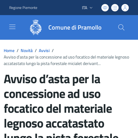
ITA
Regione Piemonte
Lingua attiva:
Comune di Pramollo
Home
/
Novità
/
Avvisi
/
Avviso d’asta per la concessione ad uso focatico del materiale legnoso
accatastato lungo la pista forestale micialet derivant...
Avviso d’asta per la
concessione ad uso
focatico del materiale
legnoso accatastato
lungo la pista forestale